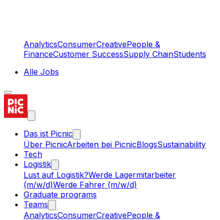
Analytics
Consumer
Creative
People &
Finance
Customer Success
Supply Chain
Students
Alle Jobs
Das ist Picnic
Über Picnic
Arbeiten bei Picnic
Blogs
Sustainability
Tech
Logistik
Lust auf Logistik?
Werde Lagermitarbeiter
(m/w/d)
Werde Fahrer (m/w/d)
Graduate programs
Teams
Analytics
Consumer
Creative
People &